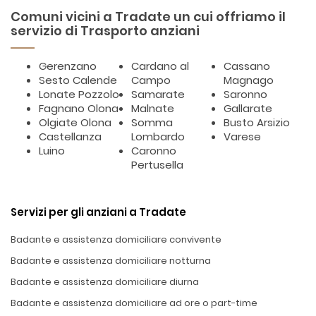
Comuni vicini a Tradate un cui offriamo il
servizio di Trasporto anziani
Gerenzano
Cardano al
Cassano
Sesto Calende
Campo
Magnago
Lonate Pozzolo
Samarate
Saronno
Fagnano Olona
Malnate
Gallarate
Olgiate Olona
Somma
Busto Arsizio
Castellanza
Lombardo
Varese
Luino
Caronno
Pertusella
Servizi per gli anziani a Tradate
Badante e assistenza domiciliare convivente
Badante e assistenza domiciliare notturna
Badante e assistenza domiciliare diurna
Badante e assistenza domiciliare ad ore o part-time