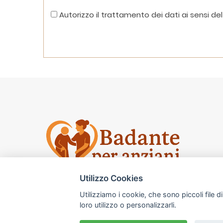
Autorizzo il trattamento dei dati ai sensi del 
Utilizzo Cookies
Badante per gli anziani
Monza Milano
e
Ber
Utilizziamo i cookie, che sono piccoli file d
loro utilizzo o personalizzarli.