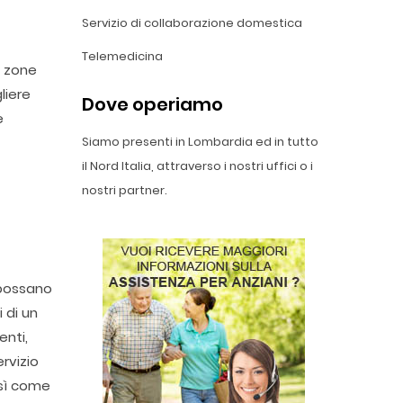
Servizio di collaborazione domestica
Telemedicina
e zone
liere
Dove operiamo
e
Siamo presenti in Lombardia ed in tutto
il Nord Italia, attraverso i nostri uffici o i
nostri partner.
n possano
 di un
enti,
rvizio
osì come