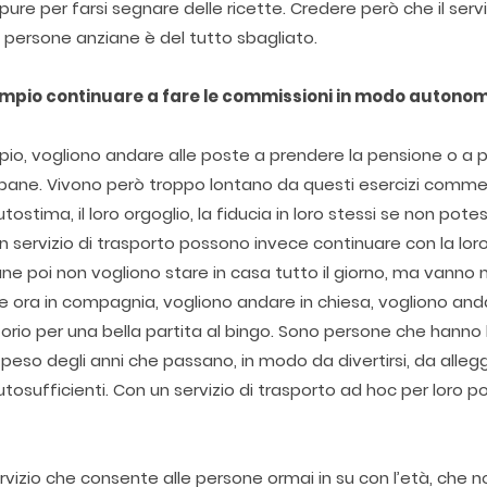
pure per farsi segnare delle ricette. Credere però che il servi
le persone anziane è del tutto sbagliato.
empio continuare a fare le commissioni in modo autono
pio, vogliono andare alle poste a prendere la pensione o a 
 pane. Vivono però troppo lontano da questi esercizi commer
stima, il loro orgoglio, la fiducia in loro stessi se non pote
n servizio di trasporto possono invece continuare con la lor
e poi non vogliono stare in casa tutto il giorno, ma vanno 
e ora in compagnia, vogliono andare in chiesa, vogliono and
atorio per una bella partita al bingo. Sono persone che hanno
l peso degli anni che passano, in modo da divertirsi, da alleg
utosufficienti. Con un servizio di trasporto ad hoc per loro 
ervizio che consente alle persone ormai in su con l’età, che n