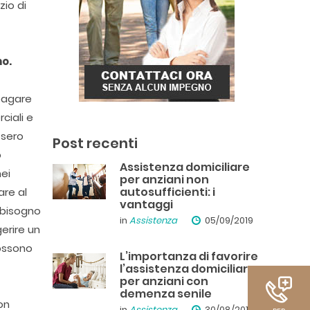
zio di
mo.
pagare
ciali e
ssero
Post recenti
o
Assistenza domiciliare
nei
per anziani non
autosufficienti: i
are al
vantaggi
 bisogno
in
Assistenza
05/09/2019
gerire un
possono
L’importanza di favorire
l’assistenza domiciliare
per anziani con
demenza senile
on
in
Assistenza
30/08/2019