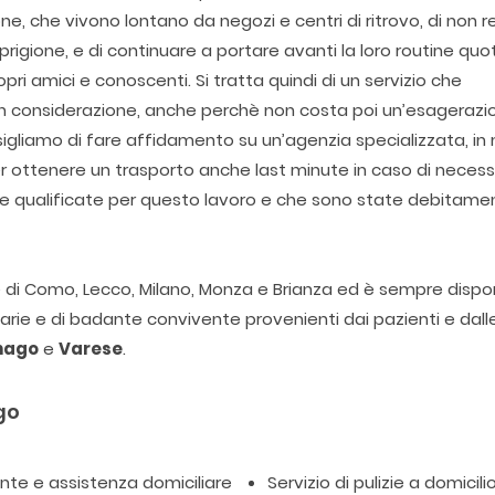
, che vivono lontano da negozi e centri di ritrovo, di non re
rigione, e di continuare a portare avanti la loro routine quo
ri amici e conoscenti. Si tratta quindi di un servizio che
in considerazione, anche perchè non costa poi un’esagerazi
gliamo di fare affidamento su un’agenzia specializzata, i
ottenere un trasporto anche last minute in caso di necessi
ne qualificate per questo lavoro e che sono state debitame
ie di Como, Lecco, Milano, Monza e Brianza ed è sempre dispon
itarie e di badante convivente provenienti dai pazienti e dall
nago
e
Varese
.
go
te e assistenza domiciliare
Servizio di pulizie a domicili