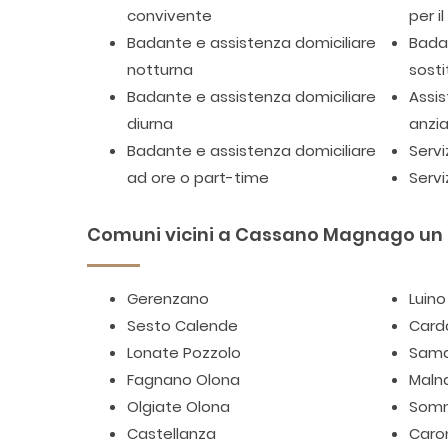
convivente
per i
Badante e assistenza domiciliare
Badan
notturna
sosti
Badante e assistenza domiciliare
Assis
diurna
anzia
Badante e assistenza domiciliare
Servi
ad ore o part-time
Servi
Comuni vicini a Cassano Magnago un cu
Gerenzano
Luino
Sesto Calende
Card
Lonate Pozzolo
Sama
Fagnano Olona
Maln
Olgiate Olona
Som
Castellanza
Caro