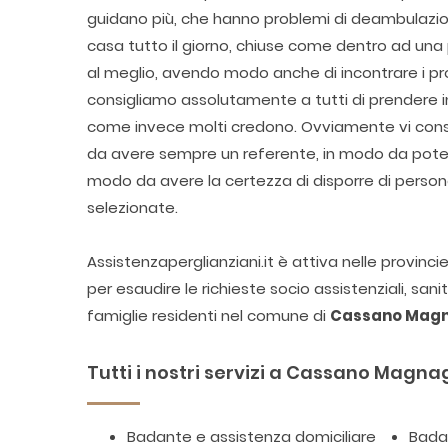
guidano più, che hanno problemi di deambulazione
casa tutto il giorno, chiuse come dentro ad una p
al meglio, avendo modo anche di incontrare i prop
consigliamo assolutamente a tutti di prendere 
come invece molti credono. Ovviamente vi consi
da avere sempre un referente, in modo da poter 
modo da avere la certezza di disporre di perso
selezionate.
Assistenzaperglianziani.it è attiva nelle provinc
per esaudire le richieste socio assistenziali, san
famiglie residenti nel comune di
Cassano Mag
Tutti i nostri servizi a Cassano Magna
Badante e assistenza domiciliare
Badan