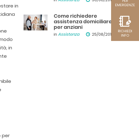
PER
stare in
EMERGENZE
tidiana
Come richiedere
assistenza domiciliare
per anziani
one
RICHIEDI
in
Assistenza
25/08/2019
INFO
n modo
tà, in
nte
ibile
e
o per