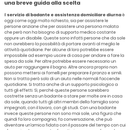
una breve guida alla scelta
Il
servizio di badante e assistenza domiciliare diurna
è
oggi come oggi molto richiesto, sia per assistere le
persone anziane che per assistere una persona malata
che però non ha bisogno di supporto medico costante
oppure un disabile. Queste sono infatti persone che da sole
non avrebbero la possibilità di portare avanti al meglio le
attività quotidiane. Per alcune di loro potrebbe essere
impossibile ad esempio uscire di casa per andare a fare la
spesa da sole. Per altre potrebbe essere necessario un
aiuto per raggiungere il bagno. Altre ancora proprio non
possono mettersi ai fornelli per preparare il pranzo e simili.
Non si tratta però solo di un aiuto nelle normali faccende
quotidiane. Si tratta anche di un supporto psicologico a
tutti gli effetti. Sì, perché queste persone sarebbero
costrette senza un badante a stare per molte ore in casa
da sole, quando tutti gli altri membri della famiglia sono
impegnati, con il lavoro, con gli studi. Con una badante
invece queste persone non sono mai sole, una figura che
quindi fa loro compagnia, fa conversazione, che può
diventare un’amica fidata con il passare del tempo con cui