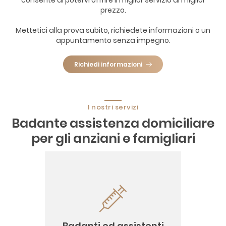
consente di potervi offrire il miglior servizio al miglior
prezzo.
Mettetici alla prova subito, richiedete informazioni o un
appuntamento senza impegno.
Richiedi informazioni
I nostri servizi
Badante assistenza domiciliare
per gli anziani e famigliari
Assistenti professionali
Badanti ed assistenti