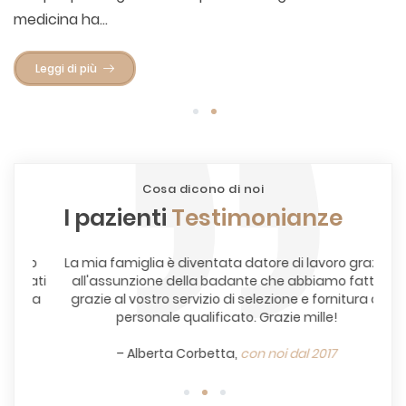
medicina ha...
Leggi di più
1
2
Cosa dicono di noi
I pazienti
Testimonianze
sso
La mia famiglia è diventata datore di lavoro grazie
All
tati
all'assunzione della badante che abbiamo fatto
poi
eva
grazie al vostro servizio di selezione e fornitura di
personale qualificato. Grazie mille!
– Alberta Corbetta,
con noi dal 2017
1
2
3