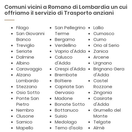
Comuni vicini a Romano di Lombardia un cui
offriamo il servizio di Trasporto anziani
Filago
San Pellegrino
Lallio
San Giovanni
Terme
Curnasco
Bianco
Bergamo
Curno
Treviglio
Verdellino
Orio al Serio
Seriate
Vaprio d'Adda
Zanica
Dalmine
Calusco
Arcene
Albino
d'Adda
Urgnano
Caravaggio
Crespi d'Adda
Brignano Gera
Alzano
Brembate
d'Adda
Lombardo
Boltiere
Castel
Stezzano
Capriate San
Rozzone
Osio Sotto
Gervasio
Zingonia
Ponte San
Madone
Casirate
Pietro
Bonate Sotto
d'Adda
Nembro
Bottanuco
Grumello del
Clusone
Suisio
Monte
Sarnico
Medolago
Telgate
Mapello
Terno d'isola
Almè